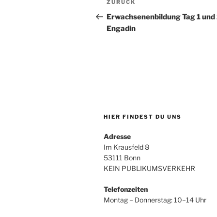
Vorheriger
ZURÜCK
Beitrag
Erwachsenenbildung Tag 1 und 
Engadin
HIER FINDEST DU UNS
Adresse
Im Krausfeld 8
53111 Bonn
KEIN PUBLIKUMSVERKEHR
Telefonzeiten
Montag – Donnerstag: 10–14 Uhr