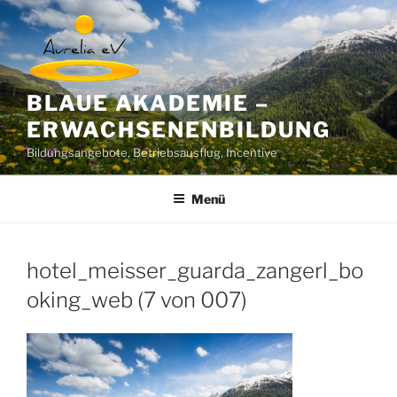
Zum
Inhalt
springen
BLAUE AKADEMIE –
ERWACHSENENBILDUNG
Bildungsangebote, Betriebsausflug, Incentive
Menü
hotel_meisser_guarda_zangerl_bo
oking_web (7 von 007)