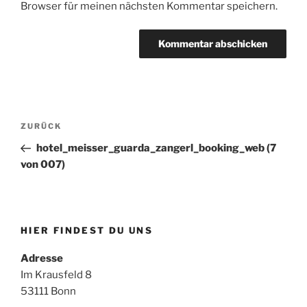
Browser für meinen nächsten Kommentar speichern.
Beitragsnavigation
Vorheriger
ZURÜCK
Beitrag
hotel_meisser_guarda_zangerl_booking_web (7
von 007)
HIER FINDEST DU UNS
Adresse
Im Krausfeld 8
53111 Bonn