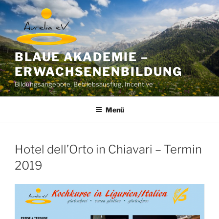
Zum
Inhalt
springen
BLAUE AKADEMIE –
ERWACHSENENBILDUNG
Bildungsangebote, Betriebsausflug, Incentive
Menü
Hotel dell’Orto in Chiavari – Termin
2019