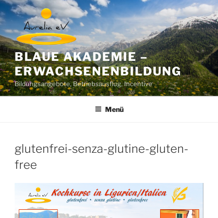
Zum
Inhalt
springen
BLAUE AKADEMIE –
ERWACHSENENBILDUNG
Bildungsangebote, Betriebsausflug, Incentive
Menü
glutenfrei-senza-glutine-gluten-
free